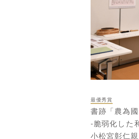
最
優秀賞
書跡「農為國
-脆弱化した
小松宮彰仁親