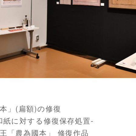
本」(扁額)の修復
和紙に対する修復保存処置-
王「農為國本」 修復作品