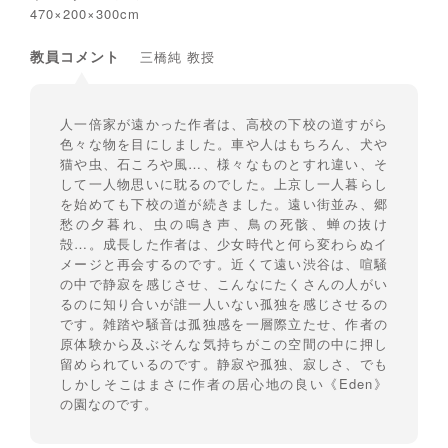
470×200×300cm
教員コメント
三橋純 教授
人一倍家が遠かった作者は、高校の下校の道すがら
色々な物を目にしました。車や人はもちろん、犬や
猫や虫、石ころや風…、様々なものとすれ違い、そ
して一人物思いに耽るのでした。上京し一人暮らし
を始めても下校の道が続きました。遠い街並み、郷
愁の夕暮れ、虫の鳴き声、鳥の死骸、蝉の抜け
殻…。成長した作者は、少女時代と何ら変わらぬイ
メージと再会するのです。近くて遠い渋谷は、喧騒
の中で静寂を感じさせ、こんなにたくさんの人がい
るのに知り合いが誰一人いない孤独を感じさせるの
です。雑踏や騒音は孤独感を一層際立たせ、作者の
原体験から及ぶそんな気持ちがこの空間の中に押し
留められているのです。静寂や孤独、寂しさ、でも
しかしそこはまさに作者の居心地の良い《Eden》
の園なのです。