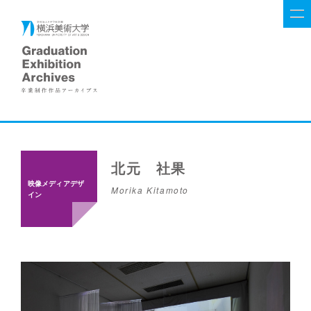
北元 社果
映像メディアデザ
Morika Kitamoto
イン